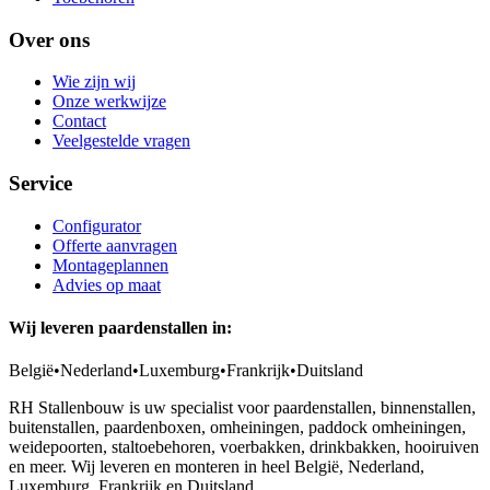
Over ons
Wie zijn wij
Onze werkwijze
Contact
Veelgestelde vragen
Service
Configurator
Offerte aanvragen
Montageplannen
Advies op maat
Wij leveren paardenstallen in:
België
•
Nederland
•
Luxemburg
•
Frankrijk
•
Duitsland
RH Stallenbouw is uw specialist voor paardenstallen, binnenstallen,
buitenstallen, paardenboxen, omheiningen, paddock omheiningen,
weidepoorten, staltoebehoren, voerbakken, drinkbakken, hooiruiven
en meer. Wij leveren en monteren in heel België, Nederland,
Luxemburg, Frankrijk en Duitsland.