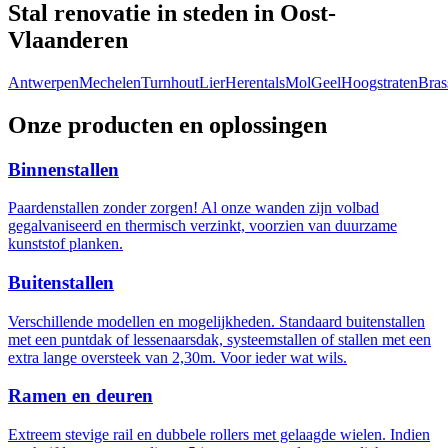
Stal renovatie in steden in Oost-
Vlaanderen
Antwerpen
Mechelen
Turnhout
Lier
Herentals
Mol
Geel
Hoogstraten
Bras
Onze producten en oplossingen
Binnenstallen
Paardenstallen zonder zorgen! Al onze wanden zijn volbad
gegalvaniseerd en thermisch verzinkt, voorzien van duurzame
kunststof planken.
Buitenstallen
Verschillende modellen en mogelijkheden. Standaard buitenstallen
met een puntdak of lessenaarsdak, systeemstallen of stallen met een
extra lange oversteek van 2,30m. Voor ieder wat wils.
Ramen en deuren
Extreem stevige rail en dubbele rollers met gelaagde wielen. Indien