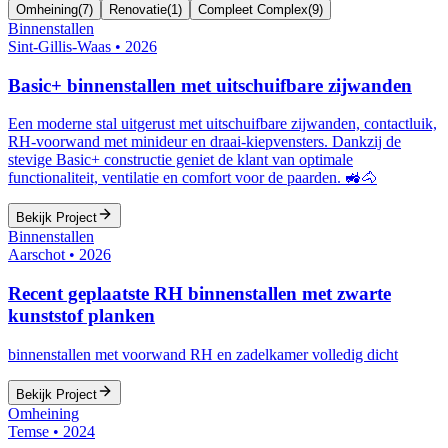
Omheining
(
7
)
Renovatie
(
1
)
Compleet Complex
(
9
)
Binnenstallen
Sint-Gillis-Waas
•
2026
Basic+ binnenstallen met uitschuifbare zijwanden
Een moderne stal uitgerust met uitschuifbare zijwanden, contactluik,
RH-voorwand met minideur en draai-kiepvensters. Dankzij de
stevige Basic+ constructie geniet de klant van optimale
functionaliteit, ventilatie en comfort voor de paarden. 🚜🐴
Bekijk Project
Binnenstallen
Aarschot
•
2026
Recent geplaatste RH binnenstallen met zwarte
kunststof planken
binnenstallen met voorwand RH en zadelkamer volledig dicht
Bekijk Project
Omheining
Temse
•
2024