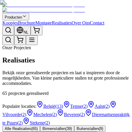
Producten
Koopjes
Brochure
Montage
Realisaties
Over Ons
Contact
NL
Onze Projecten
Realisaties
Bekijk onze gerealiseerde projecten en laat u inspireren door de
mogelijkheden. Van kleine particuliere stallen tot grote professionele
accommodaties.
65
projecten gerealiseerd
Populaire locaties:
België
(
13
)
Temse
(
2
)
Aalst
(
2
)
Vilvoorde
(
2
)
Mechelen
(
2
)
Beveren
(
2
)
Dierenartsenpraktijk
te Puurs
(
2
)
Stekene
(
2
)
Alle Realisaties
(
65
)
Binnenstallen
(
39
)
Buitenstallen
(
9
)