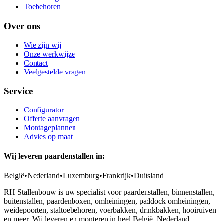
Toebehoren
Over ons
Wie zijn wij
Onze werkwijze
Contact
Veelgestelde vragen
Service
Configurator
Offerte aanvragen
Montageplannen
Advies op maat
Wij leveren paardenstallen in:
België
•
Nederland
•
Luxemburg
•
Frankrijk
•
Duitsland
RH Stallenbouw is uw specialist voor paardenstallen, binnenstallen,
buitenstallen, paardenboxen, omheiningen, paddock omheiningen,
weidepoorten, staltoebehoren, voerbakken, drinkbakken, hooiruiven
en meer. Wij leveren en monteren in heel België, Nederland,