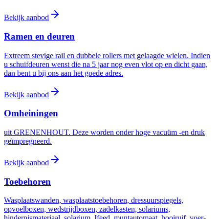
Bekijk aanbod
Ramen en deuren
Extreem stevige rail en dubbele rollers met gelaagde wielen. Indien
u schuifdeuren wenst die na 5 jaar nog even vlot op en dicht gaan,
dan bent u bij ons aan het goede adres.
Bekijk aanbod
Omheiningen
uit GRENENHOUT. Deze worden onder hoge vacuüm -en druk
geïmpregneerd.
Bekijk aanbod
Toebehoren
Wasplaatswanden, wasplaatstoebehoren, dressuurspiegels,
opvoelboxen, wedstrijdboxen, zadelkasten, solariums,
hindernismateriaal, solarium, Ifeed, muntautomaat, hooiruif, voer-