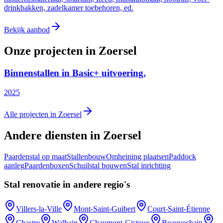
drinkbakken, zadelkamer toebehoren, ed.
Bekijk aanbod
Onze projecten in Zoersel
Binnenstallen in Basic+ uitvoering.
2025
Alle projecten in Zoersel
Andere diensten in Zoersel
Paardenstal op maat
Stallenbouw
Omheining plaatsen
Paddock
aanleg
Paardenboxen
Schuilstal bouwen
Stal inrichting
Stal renovatie in andere regio's
Villers-la-Ville
Mont-Saint-Guibert
Court-Saint-Étienne
Chastre
Walhain
Chaumont-Gistoux
Beauvechain