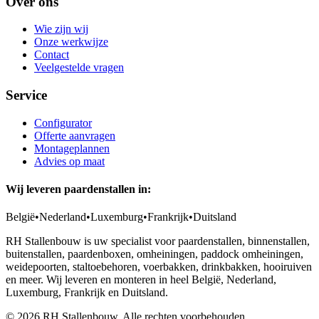
Over ons
Wie zijn wij
Onze werkwijze
Contact
Veelgestelde vragen
Service
Configurator
Offerte aanvragen
Montageplannen
Advies op maat
Wij leveren paardenstallen in:
België
•
Nederland
•
Luxemburg
•
Frankrijk
•
Duitsland
RH Stallenbouw is uw specialist voor paardenstallen, binnenstallen,
buitenstallen, paardenboxen, omheiningen, paddock omheiningen,
weidepoorten, staltoebehoren, voerbakken, drinkbakken, hooiruiven
en meer. Wij leveren en monteren in heel België, Nederland,
Luxemburg, Frankrijk en Duitsland.
©
2026
RH Stallenbouw. Alle rechten voorbehouden.