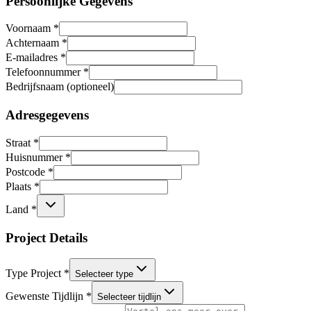
Persoonlijke Gegevens
Voornaam *
Achternaam *
E-mailadres *
Telefoonnummer *
Bedrijfsnaam (optioneel)
Adresgegevens
Straat *
Huisnummer *
Postcode *
Plaats *
Land *
Project Details
Type Project *
Selecteer type
Gewenste Tijdlijn *
Selecteer tijdlijn