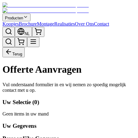
Producten
Koopjes
Brochure
Montage
Realisaties
Over Ons
Contact
NL
Terug
Offerte Aanvragen
Vul onderstaand formulier in en wij nemen zo spoedig mogelijk
contact met u op.
Uw Selectie (
0
)
Geen items in uw mand
Uw Gegevens