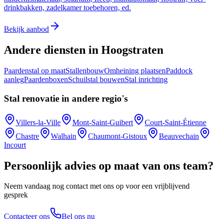
drinkbakken, zadelkamer toebehoren, ed.
Bekijk aanbod
Andere diensten in Hoogstraten
Paardenstal op maat
Stallenbouw
Omheining plaatsen
Paddock
aanleg
Paardenboxen
Schuilstal bouwen
Stal inrichting
Stal renovatie in andere regio's
Villers-la-Ville
Mont-Saint-Guibert
Court-Saint-Étienne
Chastre
Walhain
Chaumont-Gistoux
Beauvechain
Incourt
Persoonlijk advies op maat van ons team?
Neem vandaag nog contact met ons op voor een vrijblijvend
gesprek
Contacteer ons
Bel ons nu