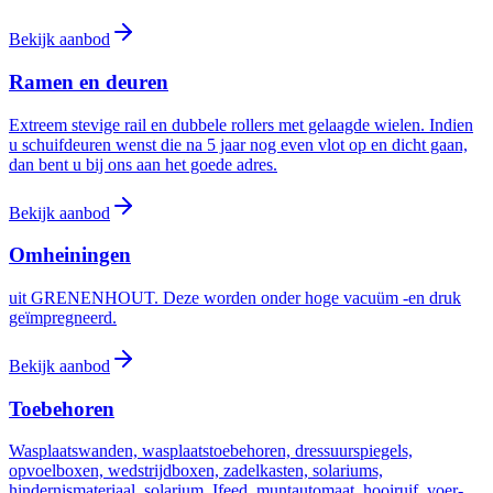
Bekijk aanbod
Ramen en deuren
Extreem stevige rail en dubbele rollers met gelaagde wielen. Indien
u schuifdeuren wenst die na 5 jaar nog even vlot op en dicht gaan,
dan bent u bij ons aan het goede adres.
Bekijk aanbod
Omheiningen
uit GRENENHOUT. Deze worden onder hoge vacuüm -en druk
geïmpregneerd.
Bekijk aanbod
Toebehoren
Wasplaatswanden, wasplaatstoebehoren, dressuurspiegels,
opvoelboxen, wedstrijdboxen, zadelkasten, solariums,
hindernismateriaal, solarium, Ifeed, muntautomaat, hooiruif, voer-