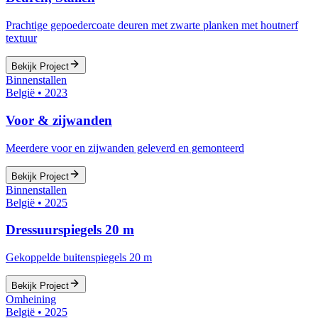
Prachtige gepoedercoate deuren met zwarte planken met houtnerf
textuur
Bekijk Project
Binnenstallen
België
•
2023
Voor & zijwanden
Meerdere voor en zijwanden geleverd en gemonteerd
Bekijk Project
Binnenstallen
België
•
2025
Dressuurspiegels 20 m
Gekoppelde buitenspiegels 20 m
Bekijk Project
Omheining
België
•
2025