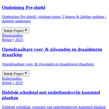
Omheining Pre-shield
Omheining Pre-shield / vierkant palen/ 2 liggers & 2delige staldeur /
dubbele staldeuren
Bekijk Project
Binnenstallen
België
•
2025
Opendraaibare voer- & zijwanden en draaideuren
draai/kiep
Opendraaibare voer- & zijwanden en draaideuren draai/kiep
Bekijk Project
Buitenstallen
België
•
2025
Dubbele schuilstal met onderhoudsvrije kunststof
planken
Dubbele schuilstal, voorzien van onderhoudsvrije kunststof planken