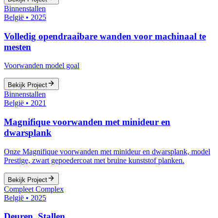
Binnenstallen
België
•
2025
Volledig opendraaibare wanden voor machinaal te
mesten
Voorwanden model goal
Bekijk Project
Binnenstallen
België
•
2021
Magnifique voorwanden met minideur en
dwarsplank
Onze Magnifique voorwanden met minideur en dwarsplank, model
Prestige, zwart gepoedercoat met bruine kunststof planken.
Bekijk Project
Compleet Complex
België
•
2025
Deuren, Stallen