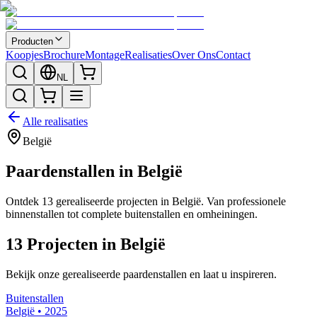
Producten
Koopjes
Brochure
Montage
Realisaties
Over Ons
Contact
NL
Alle realisaties
België
Paardenstallen in
België
Ontdek
13
gerealiseerde projecten in
België
. Van professionele
binnenstallen tot complete buitenstallen en omheiningen.
13
Projecten
in
België
Bekijk onze gerealiseerde paardenstallen en laat u inspireren.
Buitenstallen
België
•
2025