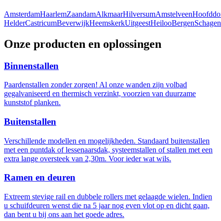
Amsterdam
Haarlem
Zaandam
Alkmaar
Hilversum
Amstelveen
Hoofddo
Helder
Castricum
Beverwijk
Heemskerk
Uitgeest
Heiloo
Bergen
Schagen
Onze producten en oplossingen
Binnenstallen
Paardenstallen zonder zorgen! Al onze wanden zijn volbad
gegalvaniseerd en thermisch verzinkt, voorzien van duurzame
kunststof planken.
Buitenstallen
Verschillende modellen en mogelijkheden. Standaard buitenstallen
met een puntdak of lessenaarsdak, systeemstallen of stallen met een
extra lange oversteek van 2,30m. Voor ieder wat wils.
Ramen en deuren
Extreem stevige rail en dubbele rollers met gelaagde wielen. Indien
u schuifdeuren wenst die na 5 jaar nog even vlot op en dicht gaan,
dan bent u bij ons aan het goede adres.