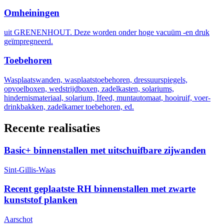
Omheiningen
uit GRENENHOUT. Deze worden onder hoge vacuüm -en druk
geïmpregneerd.
Toebehoren
Wasplaatswanden, wasplaatstoebehoren, dressuurspiegels,
opvoelboxen, wedstrijdboxen, zadelkasten, solariums,
hindernismateriaal, solarium, Ifeed, muntautomaat, hooiruif, voer-
drinkbakken, zadelkamer toebehoren, ed.
Recente realisaties
Basic+ binnenstallen met uitschuifbare zijwanden
Sint-Gillis-Waas
Recent geplaatste RH binnenstallen met zwarte
kunststof planken
Aarschot