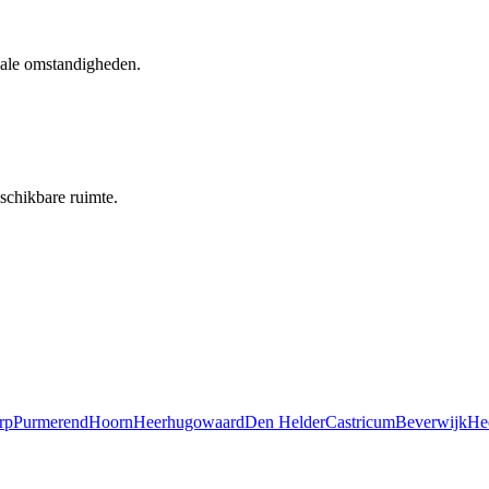
kale omstandigheden.
schikbare ruimte.
rp
Purmerend
Hoorn
Heerhugowaard
Den Helder
Castricum
Beverwijk
He