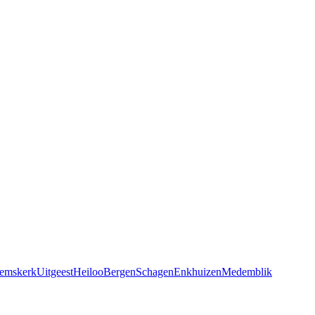
emskerk
Uitgeest
Heiloo
Bergen
Schagen
Enkhuizen
Medemblik