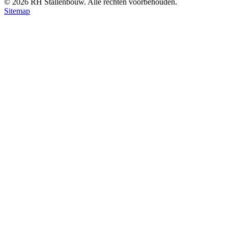
©
2026
RH Stallenbouw. Alle rechten voorbehouden.
Sitemap