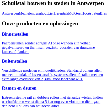
Schuilstal bouwen in steden in Antwerpen
Antwerpen
Mechelen
Turnhout
Lier
Herentals
Mol
Geel
Hoogstraten
Bras
Onze producten en oplossingen
Binnenstallen
Paardenstallen zonder zorgen! Al onze wanden zijn volbad
gegalvaniseerd en thermisch verzinkt, voorzien van duurzame
kunststof planken.
Buitenstallen
Verschillende modellen en mogelijkheden. Standaard buitenstallen
met een puntdak of lessenaarsdak, systeemstallen of stallen met een
extra lange oversteek van 2,30m. Voor ieder wat wils.
Ramen en deuren
Extreem stevige rail en dubbele rollers met gelaagde wielen. Indien
u schuifdeuren wenst die na 5 jaar nog even vlot op en dicht gaan,
dan bent u bij ons aan het goede adres.