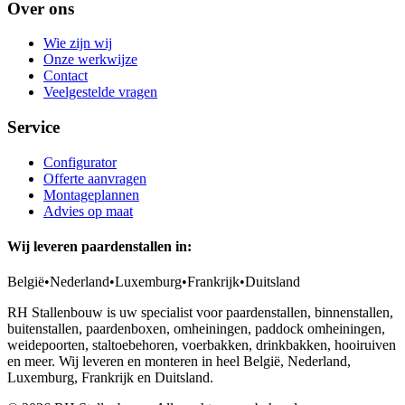
Over ons
Wie zijn wij
Onze werkwijze
Contact
Veelgestelde vragen
Service
Configurator
Offerte aanvragen
Montageplannen
Advies op maat
Wij leveren paardenstallen in:
België
•
Nederland
•
Luxemburg
•
Frankrijk
•
Duitsland
RH Stallenbouw is uw specialist voor paardenstallen, binnenstallen,
buitenstallen, paardenboxen, omheiningen, paddock omheiningen,
weidepoorten, staltoebehoren, voerbakken, drinkbakken, hooiruiven
en meer. Wij leveren en monteren in heel België, Nederland,
Luxemburg, Frankrijk en Duitsland.