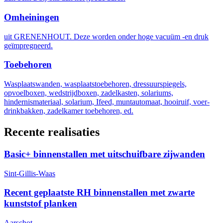
Omheiningen
uit GRENENHOUT. Deze worden onder hoge vacuüm -en druk
geïmpregneerd.
Toebehoren
Wasplaatswanden, wasplaatstoebehoren, dressuurspiegels,
opvoelboxen, wedstrijdboxen, zadelkasten, solariums,
hindernismateriaal, solarium, Ifeed, muntautomaat, hooiruif, voer-
drinkbakken, zadelkamer toebehoren, ed.
Recente realisaties
Basic+ binnenstallen met uitschuifbare zijwanden
Sint-Gillis-Waas
Recent geplaatste RH binnenstallen met zwarte
kunststof planken
Aarschot