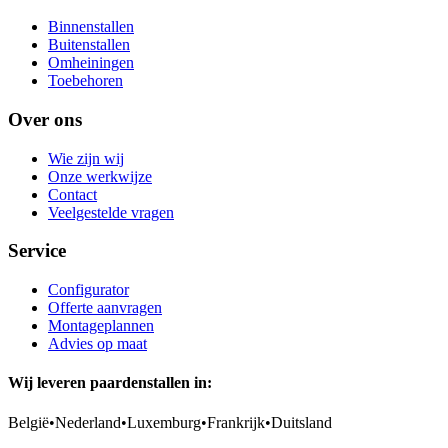
Binnenstallen
Buitenstallen
Omheiningen
Toebehoren
Over ons
Wie zijn wij
Onze werkwijze
Contact
Veelgestelde vragen
Service
Configurator
Offerte aanvragen
Montageplannen
Advies op maat
Wij leveren paardenstallen in:
België
•
Nederland
•
Luxemburg
•
Frankrijk
•
Duitsland