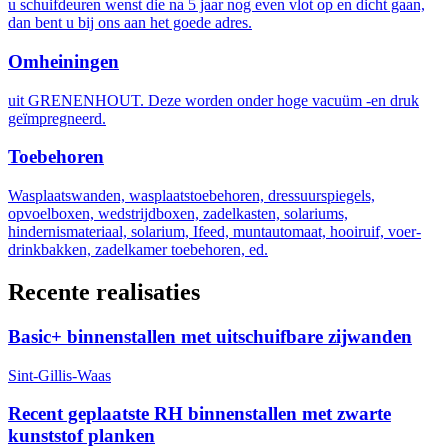
u schuifdeuren wenst die na 5 jaar nog even vlot op en dicht gaan,
dan bent u bij ons aan het goede adres.
Omheiningen
uit GRENENHOUT. Deze worden onder hoge vacuüm -en druk
geïmpregneerd.
Toebehoren
Wasplaatswanden, wasplaatstoebehoren, dressuurspiegels,
opvoelboxen, wedstrijdboxen, zadelkasten, solariums,
hindernismateriaal, solarium, Ifeed, muntautomaat, hooiruif, voer-
drinkbakken, zadelkamer toebehoren, ed.
Recente realisaties
Basic+ binnenstallen met uitschuifbare zijwanden
Sint-Gillis-Waas
Recent geplaatste RH binnenstallen met zwarte
kunststof planken