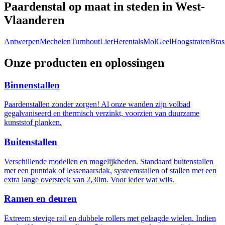
Paardenstal op maat in steden in West-
Vlaanderen
Antwerpen
Mechelen
Turnhout
Lier
Herentals
Mol
Geel
Hoogstraten
Bras
Onze producten en oplossingen
Binnenstallen
Paardenstallen zonder zorgen! Al onze wanden zijn volbad
gegalvaniseerd en thermisch verzinkt, voorzien van duurzame
kunststof planken.
Buitenstallen
Verschillende modellen en mogelijkheden. Standaard buitenstallen
met een puntdak of lessenaarsdak, systeemstallen of stallen met een
extra lange oversteek van 2,30m. Voor ieder wat wils.
Ramen en deuren
Extreem stevige rail en dubbele rollers met gelaagde wielen. Indien