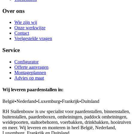
Over ons
Wie zijn wij
Onze werkwijze
Contact
Veelgestelde vragen
Service
Configurator
Offerte aanvragen
Montageplannen
Advies op maat
Wij leveren paardenstallen in:
België
•
Nederland
•
Luxemburg
•
Frankrijk
•
Duitsland
RH Stallenbouw is uw specialist voor paardenstallen, binnenstallen,
buitenstallen, paardenboxen, omheiningen, paddock omheiningen,
weidepoorten, staltoebehoren, voerbakken, drinkbakken, hooiruiven
en meer. Wij leveren en monteren in heel België, Nederland,
Luxemburg, Frankrijk en Duitsland.