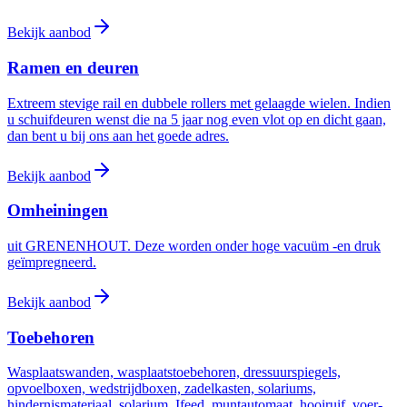
Bekijk aanbod
Ramen en deuren
Extreem stevige rail en dubbele rollers met gelaagde wielen. Indien
u schuifdeuren wenst die na 5 jaar nog even vlot op en dicht gaan,
dan bent u bij ons aan het goede adres.
Bekijk aanbod
Omheiningen
uit GRENENHOUT. Deze worden onder hoge vacuüm -en druk
geïmpregneerd.
Bekijk aanbod
Toebehoren
Wasplaatswanden, wasplaatstoebehoren, dressuurspiegels,
opvoelboxen, wedstrijdboxen, zadelkasten, solariums,
hindernismateriaal, solarium, Ifeed, muntautomaat, hooiruif, voer-