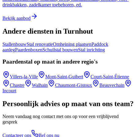
drinkbakken, zadelkamer toebehoren, ed.
Bekijk aanbod
Andere diensten in Turnhout
Stallenbouw
Stal renovatie
Omheining plaatsen
Paddock
aanleg
Paardenboxen
Schuilstal bouwen
Stal inrichting
Paardenstal op maat in andere regio's
Villers-la-Ville
Mont-Saint-Guibert
Court-Saint-Étienne
Chastre
Walhain
Chaumont-Gistoux
Beauvechain
Incourt
Persoonlijk advies op maat van ons team?
Neem vandaag nog contact met ons op voor een vrijblijvend
gesprek
Contacteer ons
Bel ons nu