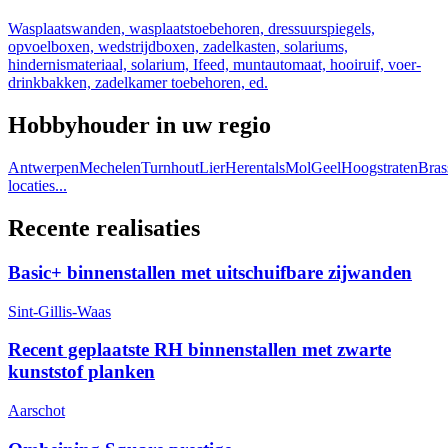
Wasplaatswanden, wasplaatstoebehoren, dressuurspiegels,
opvoelboxen, wedstrijdboxen, zadelkasten, solariums,
hindernismateriaal, solarium, Ifeed, muntautomaat, hooiruif, voer-
drinkbakken, zadelkamer toebehoren, ed.
Hobbyhouder in uw regio
Antwerpen
Mechelen
Turnhout
Lier
Herentals
Mol
Geel
Hoogstraten
Bras
locaties...
Recente realisaties
Basic+ binnenstallen met uitschuifbare zijwanden
Sint-Gillis-Waas
Recent geplaatste RH binnenstallen met zwarte
kunststof planken
Aarschot