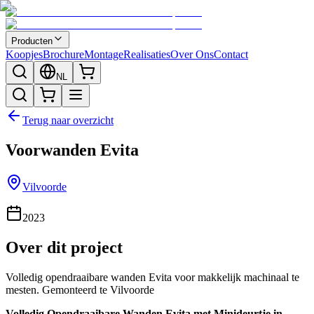
Producten
Koopjes
Brochure
Montage
Realisaties
Over Ons
Contact
NL
Terug naar overzicht
Voorwanden Evita
Vilvoorde
2023
Over dit project
Volledig opendraaibare wanden Evita voor makkelijk machinaal te
mesten. Gemonteerd te Vilvoorde
Volledig Opendraaibare Wanden Evita met Minideurtje in