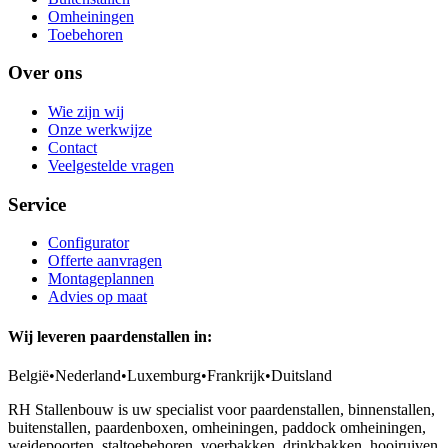
Omheiningen
Toebehoren
Over ons
Wie zijn wij
Onze werkwijze
Contact
Veelgestelde vragen
Service
Configurator
Offerte aanvragen
Montageplannen
Advies op maat
Wij leveren paardenstallen in:
België
•
Nederland
•
Luxemburg
•
Frankrijk
•
Duitsland
RH Stallenbouw is uw specialist voor paardenstallen, binnenstallen,
buitenstallen, paardenboxen, omheiningen, paddock omheiningen,
weidepoorten, staltoebehoren, voerbakken, drinkbakken, hooiruiven