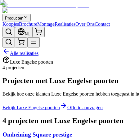
Producten
Koopjes
Brochure
Montage
Realisaties
Over Ons
Contact
NL
Alle realisaties
Luxe Engelse poorten
4
projecten
Projecten met Luxe Engelse poorten
Bekijk hoe onze klanten Luxe Engelse poorten hebben toegepast in hun
Bekijk Luxe Engelse poorten
Offerte aanvragen
4 projecten met Luxe Engelse poorten
Omheining Square prestige