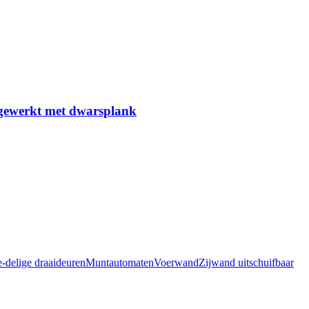
fgewerkt met dwarsplank
e-delige draaideuren
Muntautomaten
Voerwand
Zijwand uitschuifbaar