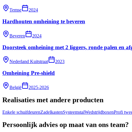
Temse
2024
Hardhouten omheining te beveren
Beveren
2024
Doorsteek omheining met 2 liggers, ronde palen en a
Nederland Kuitstraat
2023
Omheining Pre-shield
België
2025-2026
Realisaties met andere producten
Enkele schuifdeuren
Zadelkasten
Systeemstal
Wedstrijdboxen
Profi twe
Persoonlijk advies op maat van ons team?