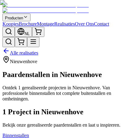
Producten
Koopjes
Brochure
Montage
Realisaties
Over Ons
Contact
NL
Alle realisaties
Nieuwenhove
Paardenstallen in
Nieuwenhove
Ontdek
1
gerealiseerde projecten in
Nieuwenhove
. Van
professionele binnenstallen tot complete buitenstallen en
omheiningen.
1
Project
in
Nieuwenhove
Bekijk onze gerealiseerde paardenstallen en laat u inspireren.
Binnenstallen