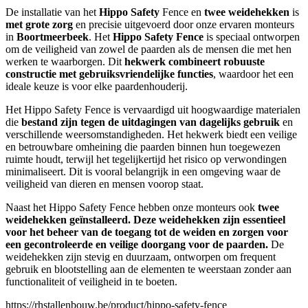
De installatie van het
Hippo Safety
Fence en
twee weidehekken
is
met grote zorg
en precisie uitgevoerd door onze ervaren monteurs
in
Boortmeerbeek
. Het
Hippo Safety Fence
is speciaal ontworpen
om de veiligheid van zowel de paarden als de mensen die met hen
werken te waarborgen. Dit
hekwerk combineert robuuste
constructie met gebruiksvriendelijke functies
, waardoor het een
ideale keuze is voor elke paardenhouderij.
Het Hippo Safety Fence is vervaardigd uit hoogwaardige materialen
die
bestand zijn tegen de uitdagingen van dagelijks gebruik
en
verschillende weersomstandigheden. Het hekwerk biedt een veilige
en betrouwbare omheining die paarden binnen hun toegewezen
ruimte houdt, terwijl het tegelijkertijd het risico op verwondingen
minimaliseert. Dit is vooral belangrijk in een omgeving waar de
veiligheid van dieren en mensen voorop staat.
Naast het Hippo Safety Fence hebben onze monteurs ook
twee
weidehekken geïnstalleerd. Deze weidehekken zijn essentieel
voor het beheer van de toegang tot de weiden en zorgen voor
een gecontroleerde en veilige doorgang voor de paarden.
De
weidehekken zijn stevig en duurzaam, ontworpen om frequent
gebruik en blootstelling aan de elementen te weerstaan zonder aan
functionaliteit of veiligheid in te boeten.
https://rhstallenbouw.be/product/hippo-safety-fence