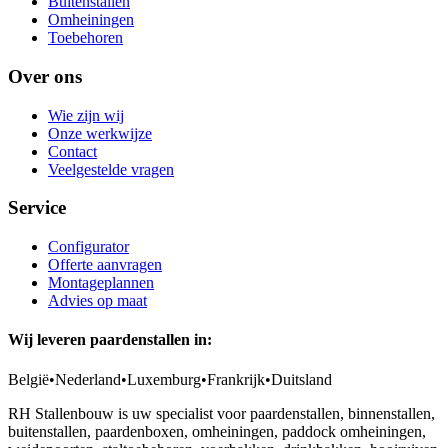
Buitenstallen
Omheiningen
Toebehoren
Over ons
Wie zijn wij
Onze werkwijze
Contact
Veelgestelde vragen
Service
Configurator
Offerte aanvragen
Montageplannen
Advies op maat
Wij leveren paardenstallen in:
België
•
Nederland
•
Luxemburg
•
Frankrijk
•
Duitsland
RH Stallenbouw is uw specialist voor paardenstallen, binnenstallen,
buitenstallen, paardenboxen, omheiningen, paddock omheiningen,