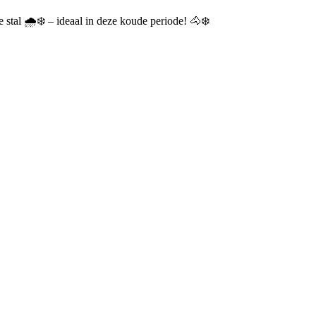
tal 🌧️❄️ – ideaal in deze koude periode! 🐴❄️