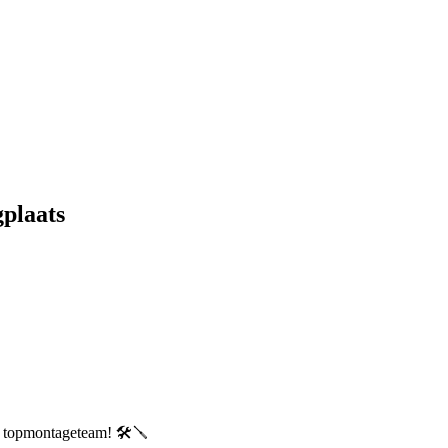
gplaats
s topmontageteam! 🛠🪛