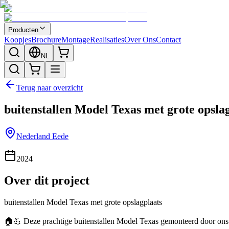
Producten
Koopjes
Brochure
Montage
Realisaties
Over Ons
Contact
NL
Terug naar overzicht
buitenstallen Model Texas met grote opsla
Nederland Eede
2024
Over dit project
buitenstallen Model Texas met grote opslagplaats
🏠💪 Deze prachtige buitenstallen Model Texas gemonteerd door on