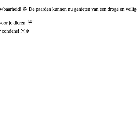
wbaarheid! 💯 De paarden kunnen nu genieten van een droge en veilige s
oor je dieren. ☔️
r condens! 🌞❄️