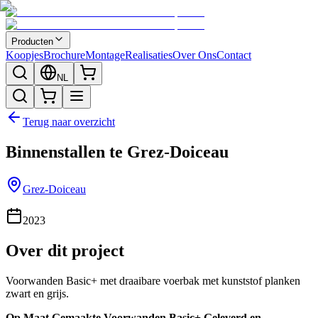
Producten
Koopjes
Brochure
Montage
Realisaties
Over Ons
Contact
NL
Terug naar overzicht
Binnenstallen te Grez-Doiceau
Grez-Doiceau
2023
Over dit project
Voorwanden Basic+ met draaibare voerbak met kunststof planken
zwart en grijs.
Op Maat Gemaakte Voorwanden Basic+ Geleverd en