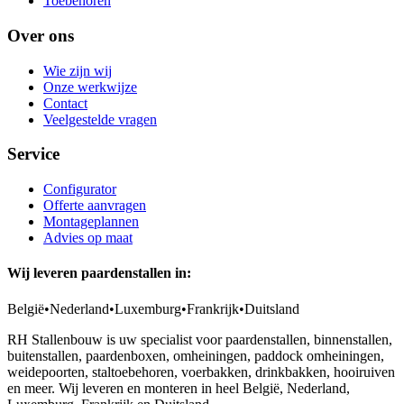
Toebehoren
Over ons
Wie zijn wij
Onze werkwijze
Contact
Veelgestelde vragen
Service
Configurator
Offerte aanvragen
Montageplannen
Advies op maat
Wij leveren paardenstallen in:
België
•
Nederland
•
Luxemburg
•
Frankrijk
•
Duitsland
RH Stallenbouw is uw specialist voor paardenstallen, binnenstallen,
buitenstallen, paardenboxen, omheiningen, paddock omheiningen,
weidepoorten, staltoebehoren, voerbakken, drinkbakken, hooiruiven
en meer. Wij leveren en monteren in heel België, Nederland,