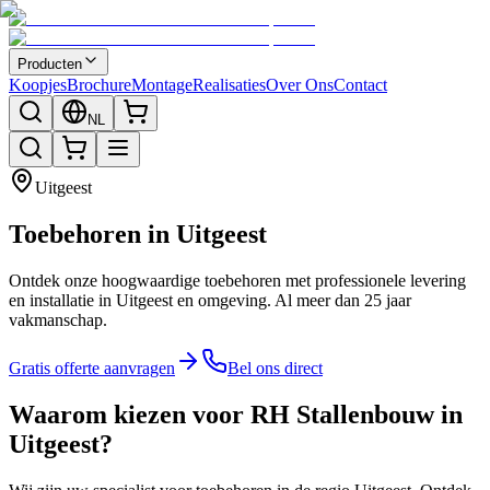
Producten
Koopjes
Brochure
Montage
Realisaties
Over Ons
Contact
NL
Uitgeest
Toebehoren in Uitgeest
Ontdek onze hoogwaardige toebehoren met professionele levering
en installatie in Uitgeest en omgeving. Al meer dan 25 jaar
vakmanschap.
Gratis offerte aanvragen
Bel ons direct
Waarom kiezen voor RH Stallenbouw in
Uitgeest?