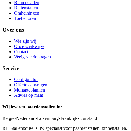
Binnenstallen
Buitenstallen
Omheiningen
Toebehoren
Over ons
Wie zijn wij
Onze werkwijze
Contact
Veelgestelde vragen
Service
Configurator
Offerte aanvragen
Montageplannen
Advies op maat
Wij leveren paardenstallen in:
België
•
Nederland
•
Luxemburg
•
Frankrijk
•
Duitsland
RH Stallenbouw is uw specialist voor paardenstallen, binnenstallen,