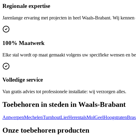
Regionale expertise
Jarenlange ervaring met projecten in heel Waals-Brabant. Wij kennen
100% Maatwerk
Elke stal wordt op maat gemaakt volgens uw specifieke wensen en be
Volledige service
Van gratis advies tot professionele installatie: wij verzorgen alles.
Toebehoren in steden in Waals-Brabant
Antwerpen
Mechelen
Turnhout
Lier
Herentals
Mol
Geel
Hoogstraten
Bras
Onze toebehoren producten