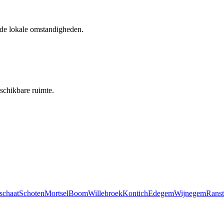
 de lokale omstandigheden.
schikbare ruimte.
schaat
Schoten
Mortsel
Boom
Willebroek
Kontich
Edegem
Wijnegem
Ranst