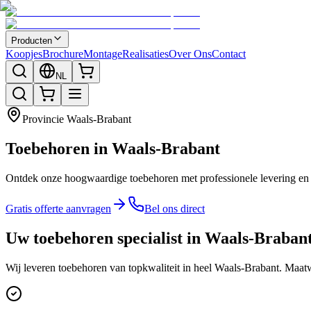
Producten
Koopjes
Brochure
Montage
Realisaties
Over Ons
Contact
NL
Provincie
Waals-Brabant
Toebehoren in Waals-Brabant
Ontdek onze hoogwaardige toebehoren met professionele levering en i
Gratis offerte aanvragen
Bel ons direct
Uw toebehoren specialist in Waals-Braban
Wij leveren toebehoren van topkwaliteit in heel Waals-Brabant. Maatwe