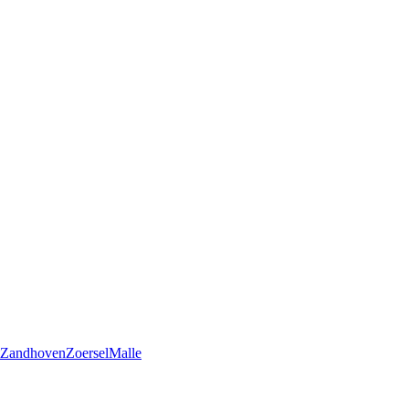
Zandhoven
Zoersel
Malle