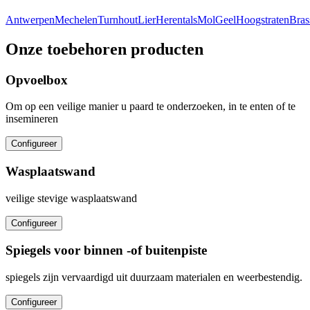
Antwerpen
Mechelen
Turnhout
Lier
Herentals
Mol
Geel
Hoogstraten
Bras
Onze toebehoren producten
Opvoelbox
Om op een veilige manier u paard te onderzoeken, in te enten of te
insemineren
Configureer
Wasplaatswand
veilige stevige wasplaatswand
Configureer
Spiegels voor binnen -of buitenpiste
spiegels zijn vervaardigd uit duurzaam materialen en weerbestendig.
Configureer