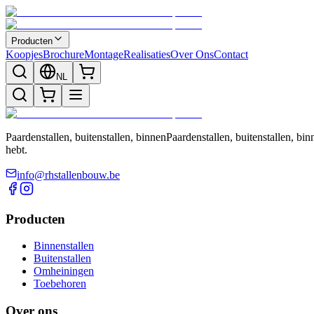
Producten
Koopjes
Brochure
Montage
Realisaties
Over Ons
Contact
NL
Paardenstallen, buitenstallen, binnenPaardenstallen, buitenstallen, 
hebt.
info@rhstallenbouw.be
Producten
Binnenstallen
Buitenstallen
Omheiningen
Toebehoren
Over ons