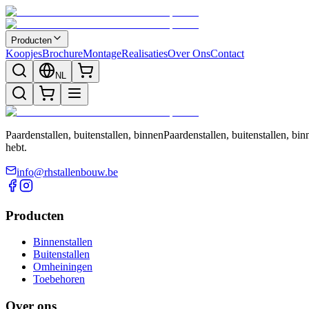
Producten
Koopjes
Brochure
Montage
Realisaties
Over Ons
Contact
NL
Paardenstallen, buitenstallen, binnenPaardenstallen, buitenstallen, 
hebt.
info@rhstallenbouw.be
Producten
Binnenstallen
Buitenstallen
Omheiningen
Toebehoren
Over ons