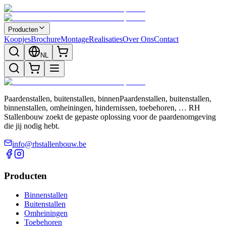
Producten
Koopjes
Brochure
Montage
Realisaties
Over Ons
Contact
NL
Paardenstallen, buitenstallen, binnenPaardenstallen, buitenstallen,
binnenstallen, omheiningen, hindernissen, toebehoren, … RH
Stallenbouw zoekt de gepaste oplossing voor de paardenomgeving
die jij nodig hebt.
info@rhstallenbouw.be
Producten
Binnenstallen
Buitenstallen
Omheiningen
Toebehoren