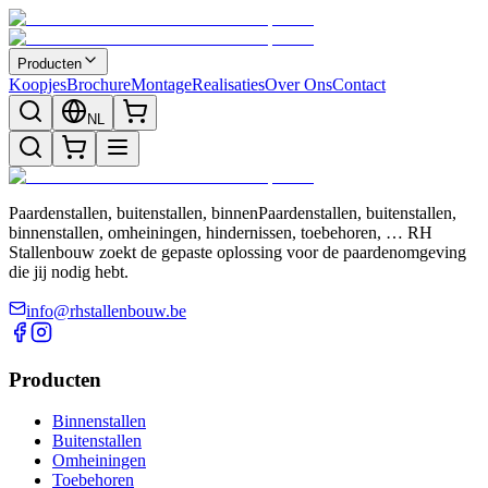
Producten
Koopjes
Brochure
Montage
Realisaties
Over Ons
Contact
NL
Paardenstallen, buitenstallen, binnenPaardenstallen, buitenstallen,
binnenstallen, omheiningen, hindernissen, toebehoren, … RH
Stallenbouw zoekt de gepaste oplossing voor de paardenomgeving
die jij nodig hebt.
info@rhstallenbouw.be
Producten
Binnenstallen
Buitenstallen
Omheiningen
Toebehoren