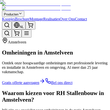
Producten
Koopjes
Brochure
Montage
Realisaties
Over Ons
Contact
NL
Amstelveen
Omheiningen in Amstelveen
Ontdek onze hoogwaardige omheiningen met professionele levering
en installatie in Amstelveen en omgeving. Al meer dan 25 jaar
vakmanschap.
Gratis offerte aanvragen
Bel ons direct
Waarom kiezen voor RH Stallenbouw in
Amstelveen?