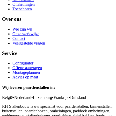
Omheiningen
Toebehoren
Over ons
Wie zijn wij
Onze werkwijze
Contact
Veelgestelde vragen
Service
Configurator
Offerte aanvragen
Montageplannen
Advies op maat
Wij leveren paardenstallen in:
België
•
Nederland
•
Luxemburg
•
Frankrijk
•
Duitsland
RH Stallenbouw is uw specialist voor paardenstallen, binnenstallen,
buitenstallen, paardenboxen, omheiningen, paddock omheiningen,
weidepoorten, staltoebehoren, voerbakken, drinkbakken, hooiruiven