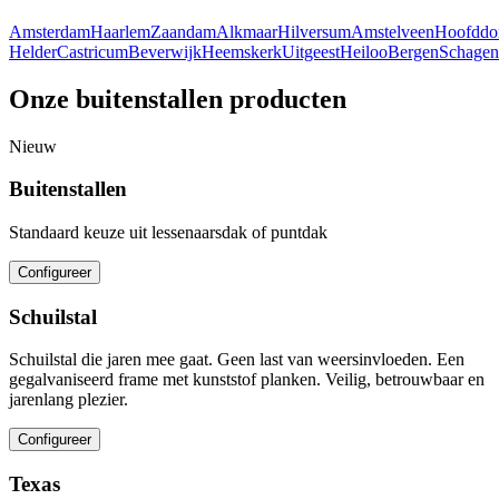
Amsterdam
Haarlem
Zaandam
Alkmaar
Hilversum
Amstelveen
Hoofddo
Helder
Castricum
Beverwijk
Heemskerk
Uitgeest
Heiloo
Bergen
Schagen
Onze buitenstallen producten
Nieuw
Buitenstallen
Standaard keuze uit lessenaarsdak of puntdak
Configureer
Schuilstal
Schuilstal die jaren mee gaat. Geen last van weersinvloeden. Een
gegalvaniseerd frame met kunststof planken. Veilig, betrouwbaar en
jarenlang plezier.
Configureer
Texas