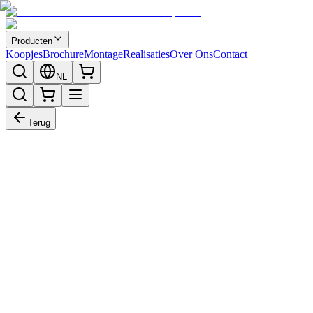
Producten
Koopjes
Brochure
Montage
Realisaties
Over Ons
Contact
NL
Terug