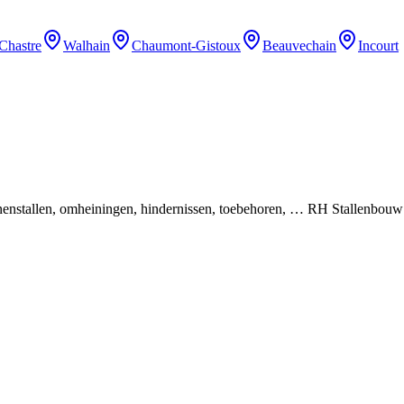
Chastre
Walhain
Chaumont-Gistoux
Beauvechain
Incourt
binnenstallen, omheiningen, hindernissen, toebehoren, … RH Stallenbou