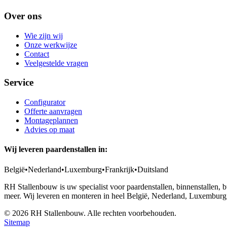
Over ons
Wie zijn wij
Onze werkwijze
Contact
Veelgestelde vragen
Service
Configurator
Offerte aanvragen
Montageplannen
Advies op maat
Wij leveren paardenstallen in:
België
•
Nederland
•
Luxemburg
•
Frankrijk
•
Duitsland
RH Stallenbouw is uw specialist voor paardenstallen, binnenstallen,
meer. Wij leveren en monteren in heel België, Nederland, Luxemburg,
©
2026
RH Stallenbouw. Alle rechten voorbehouden.
Sitemap