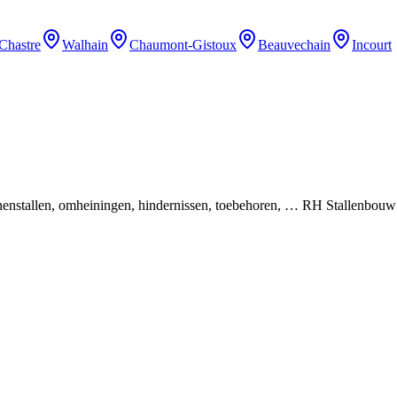
Chastre
Walhain
Chaumont-Gistoux
Beauvechain
Incourt
binnenstallen, omheiningen, hindernissen, toebehoren, … RH Stallenbou