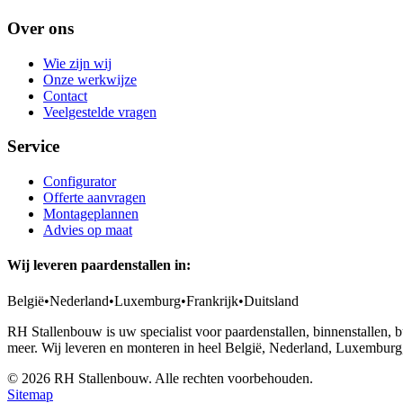
Over ons
Wie zijn wij
Onze werkwijze
Contact
Veelgestelde vragen
Service
Configurator
Offerte aanvragen
Montageplannen
Advies op maat
Wij leveren paardenstallen in:
België
•
Nederland
•
Luxemburg
•
Frankrijk
•
Duitsland
RH Stallenbouw is uw specialist voor paardenstallen, binnenstallen,
meer. Wij leveren en monteren in heel België, Nederland, Luxemburg,
©
2026
RH Stallenbouw. Alle rechten voorbehouden.
Sitemap