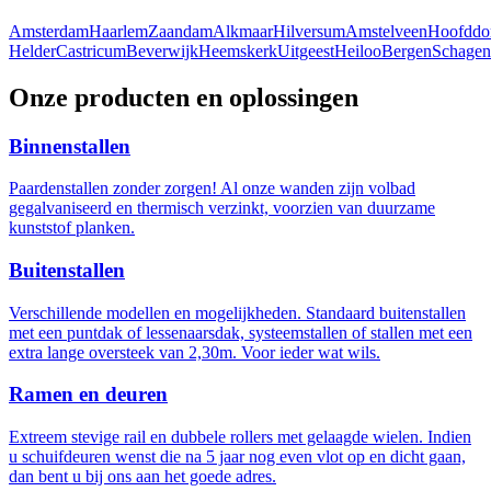
Amsterdam
Haarlem
Zaandam
Alkmaar
Hilversum
Amstelveen
Hoofddo
Helder
Castricum
Beverwijk
Heemskerk
Uitgeest
Heiloo
Bergen
Schagen
Onze producten en oplossingen
Binnenstallen
Paardenstallen zonder zorgen! Al onze wanden zijn volbad
gegalvaniseerd en thermisch verzinkt, voorzien van duurzame
kunststof planken.
Buitenstallen
Verschillende modellen en mogelijkheden. Standaard buitenstallen
met een puntdak of lessenaarsdak, systeemstallen of stallen met een
extra lange oversteek van 2,30m. Voor ieder wat wils.
Ramen en deuren
Extreem stevige rail en dubbele rollers met gelaagde wielen. Indien
u schuifdeuren wenst die na 5 jaar nog even vlot op en dicht gaan,
dan bent u bij ons aan het goede adres.