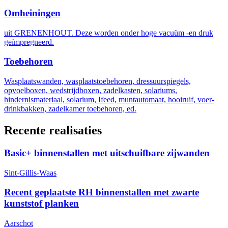
Omheiningen
uit GRENENHOUT. Deze worden onder hoge vacuüm -en druk
geïmpregneerd.
Toebehoren
Wasplaatswanden, wasplaatstoebehoren, dressuurspiegels,
opvoelboxen, wedstrijdboxen, zadelkasten, solariums,
hindernismateriaal, solarium, Ifeed, muntautomaat, hooiruif, voer-
drinkbakken, zadelkamer toebehoren, ed.
Recente realisaties
Basic+ binnenstallen met uitschuifbare zijwanden
Sint-Gillis-Waas
Recent geplaatste RH binnenstallen met zwarte
kunststof planken
Aarschot