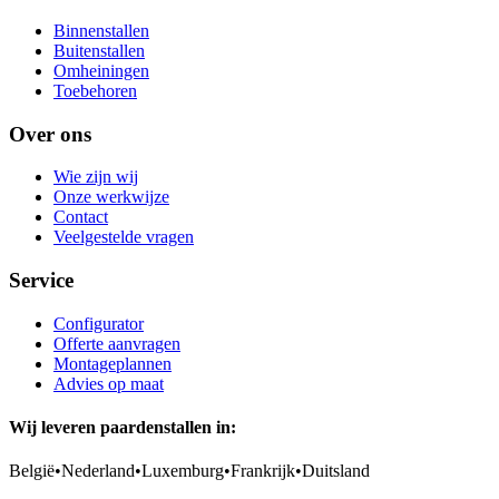
Binnenstallen
Buitenstallen
Omheiningen
Toebehoren
Over ons
Wie zijn wij
Onze werkwijze
Contact
Veelgestelde vragen
Service
Configurator
Offerte aanvragen
Montageplannen
Advies op maat
Wij leveren paardenstallen in:
België
•
Nederland
•
Luxemburg
•
Frankrijk
•
Duitsland