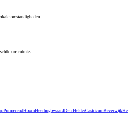
 lokale omstandigheden.
schikbare ruimte.
rp
Purmerend
Hoorn
Heerhugowaard
Den Helder
Castricum
Beverwijk
He