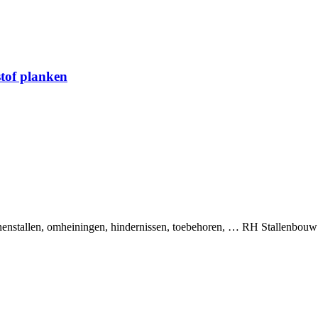
stof planken
binnenstallen, omheiningen, hindernissen, toebehoren, … RH Stallenbou