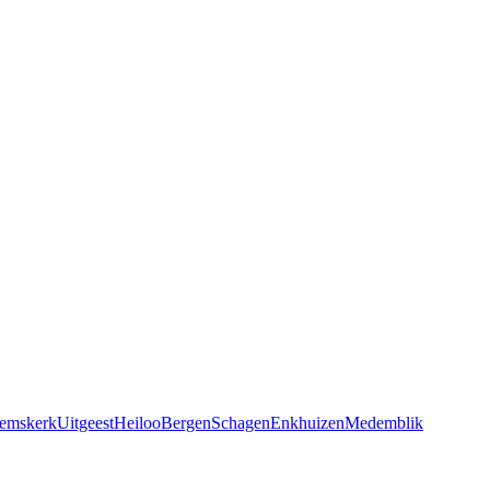
emskerk
Uitgeest
Heiloo
Bergen
Schagen
Enkhuizen
Medemblik