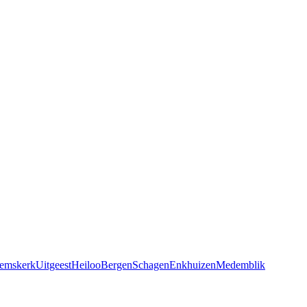
emskerk
Uitgeest
Heiloo
Bergen
Schagen
Enkhuizen
Medemblik