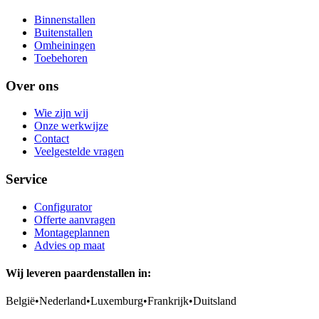
Binnenstallen
Buitenstallen
Omheiningen
Toebehoren
Over ons
Wie zijn wij
Onze werkwijze
Contact
Veelgestelde vragen
Service
Configurator
Offerte aanvragen
Montageplannen
Advies op maat
Wij leveren paardenstallen in:
België
•
Nederland
•
Luxemburg
•
Frankrijk
•
Duitsland