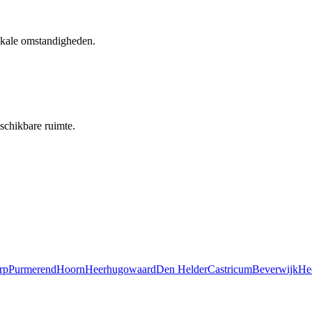
lokale omstandigheden.
schikbare ruimte.
rp
Purmerend
Hoorn
Heerhugowaard
Den Helder
Castricum
Beverwijk
He