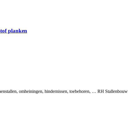
stof planken
binnenstallen, omheiningen, hindernissen, toebehoren, … RH Stallenbou