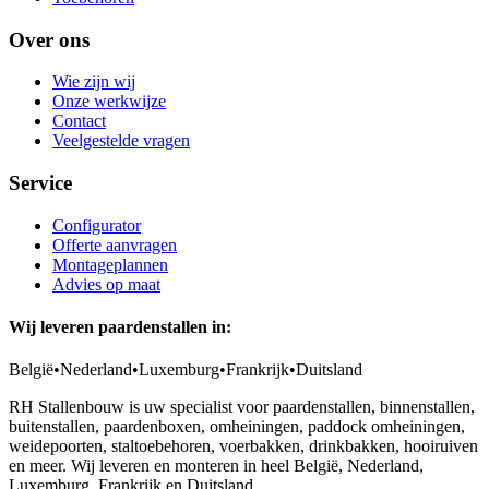
Over ons
Wie zijn wij
Onze werkwijze
Contact
Veelgestelde vragen
Service
Configurator
Offerte aanvragen
Montageplannen
Advies op maat
Wij leveren paardenstallen in:
België
•
Nederland
•
Luxemburg
•
Frankrijk
•
Duitsland
RH Stallenbouw is uw specialist voor paardenstallen, binnenstallen,
buitenstallen, paardenboxen, omheiningen, paddock omheiningen,
weidepoorten, staltoebehoren, voerbakken, drinkbakken, hooiruiven
en meer. Wij leveren en monteren in heel België, Nederland,
Luxemburg, Frankrijk en Duitsland.