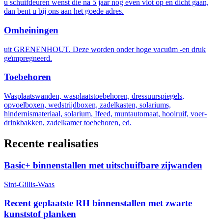
u schuifdeuren wenst die na 5 jaar nog even vlot op en dicht gaan,
dan bent u bij ons aan het goede adres.
Omheiningen
uit GRENENHOUT. Deze worden onder hoge vacuüm -en druk
geïmpregneerd.
Toebehoren
Wasplaatswanden, wasplaatstoebehoren, dressuurspiegels,
opvoelboxen, wedstrijdboxen, zadelkasten, solariums,
hindernismateriaal, solarium, Ifeed, muntautomaat, hooiruif, voer-
drinkbakken, zadelkamer toebehoren, ed.
Recente realisaties
Basic+ binnenstallen met uitschuifbare zijwanden
Sint-Gillis-Waas
Recent geplaatste RH binnenstallen met zwarte
kunststof planken