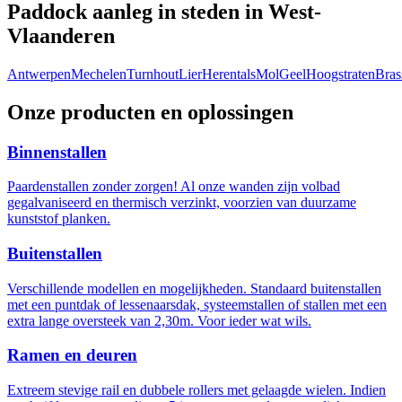
Paddock aanleg in steden in West-
Vlaanderen
Antwerpen
Mechelen
Turnhout
Lier
Herentals
Mol
Geel
Hoogstraten
Bras
Onze producten en oplossingen
Binnenstallen
Paardenstallen zonder zorgen! Al onze wanden zijn volbad
gegalvaniseerd en thermisch verzinkt, voorzien van duurzame
kunststof planken.
Buitenstallen
Verschillende modellen en mogelijkheden. Standaard buitenstallen
met een puntdak of lessenaarsdak, systeemstallen of stallen met een
extra lange oversteek van 2,30m. Voor ieder wat wils.
Ramen en deuren
Extreem stevige rail en dubbele rollers met gelaagde wielen. Indien