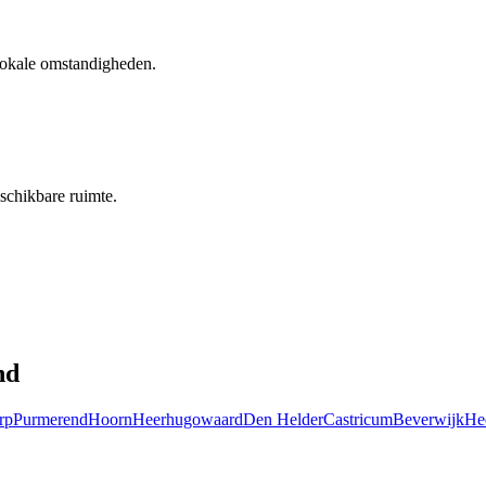
 lokale omstandigheden.
schikbare ruimte.
nd
rp
Purmerend
Hoorn
Heerhugowaard
Den Helder
Castricum
Beverwijk
He