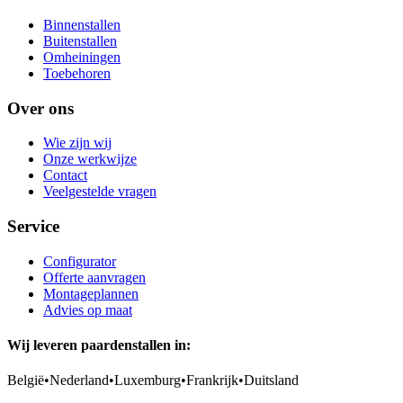
Binnenstallen
Buitenstallen
Omheiningen
Toebehoren
Over ons
Wie zijn wij
Onze werkwijze
Contact
Veelgestelde vragen
Service
Configurator
Offerte aanvragen
Montageplannen
Advies op maat
Wij leveren paardenstallen in:
België
•
Nederland
•
Luxemburg
•
Frankrijk
•
Duitsland