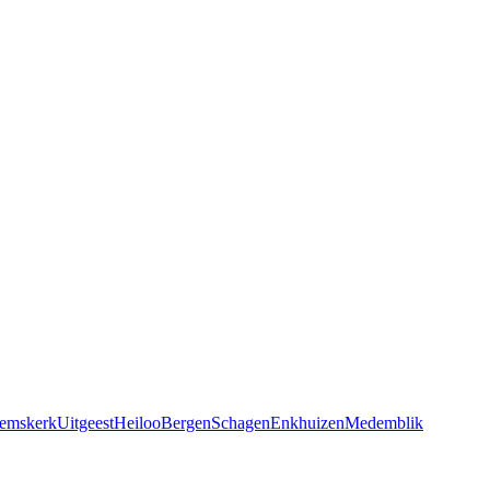
emskerk
Uitgeest
Heiloo
Bergen
Schagen
Enkhuizen
Medemblik