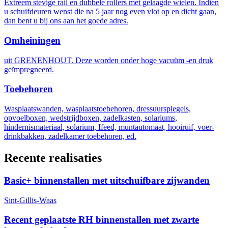
Extreem stevige rail en dubbele rollers met gelaagde wielen. Indien
u schuifdeuren wenst die na 5 jaar nog even vlot op en dicht gaan,
dan bent u bij ons aan het goede adres.
Omheiningen
uit GRENENHOUT. Deze worden onder hoge vacuüm -en druk
geïmpregneerd.
Toebehoren
Wasplaatswanden, wasplaatstoebehoren, dressuurspiegels,
opvoelboxen, wedstrijdboxen, zadelkasten, solariums,
hindernismateriaal, solarium, Ifeed, muntautomaat, hooiruif, voer-
drinkbakken, zadelkamer toebehoren, ed.
Recente realisaties
Basic+ binnenstallen met uitschuifbare zijwanden
Sint-Gillis-Waas
Recent geplaatste RH binnenstallen met zwarte