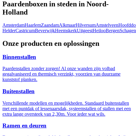
Paardenboxen in steden in Noord-
Holland
Amsterdam
Haarlem
Zaandam
Alkmaar
Hilversum
Amstelveen
Hoofddo
Helder
Castricum
Beverwijk
Heemskerk
Uitgeest
Heiloo
Bergen
Schagen
Onze producten en oplossingen
Binnenstallen
Paardenstallen zonder zorgen! Al onze wanden zijn volbad
gegalvaniseerd en thermisch verzinkt, voorzien van duurzame
kunststof planken.
Buitenstallen
Verschillende modellen en mogelijkheden. Standaard buitenstallen
met een puntdak of lessenaarsdak, systeemstallen of stallen met een
extra lange oversteek van 2,30m. Voor ieder wat wils.
Ramen en deuren