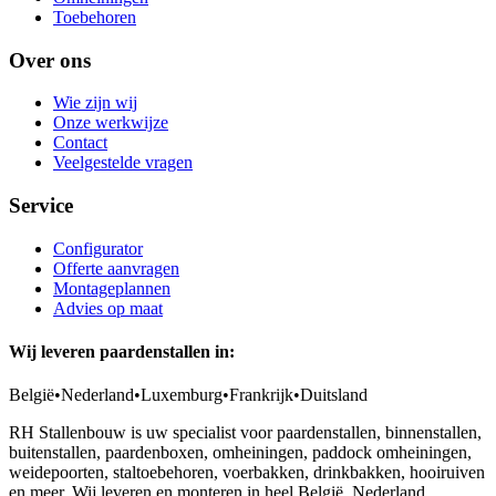
Toebehoren
Over ons
Wie zijn wij
Onze werkwijze
Contact
Veelgestelde vragen
Service
Configurator
Offerte aanvragen
Montageplannen
Advies op maat
Wij leveren paardenstallen in:
België
•
Nederland
•
Luxemburg
•
Frankrijk
•
Duitsland
RH Stallenbouw is uw specialist voor paardenstallen, binnenstallen,
buitenstallen, paardenboxen, omheiningen, paddock omheiningen,
weidepoorten, staltoebehoren, voerbakken, drinkbakken, hooiruiven
en meer. Wij leveren en monteren in heel België, Nederland,