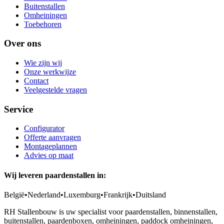
Buitenstallen
Omheiningen
Toebehoren
Over ons
Wie zijn wij
Onze werkwijze
Contact
Veelgestelde vragen
Service
Configurator
Offerte aanvragen
Montageplannen
Advies op maat
Wij leveren paardenstallen in:
België
•
Nederland
•
Luxemburg
•
Frankrijk
•
Duitsland
RH Stallenbouw is uw specialist voor paardenstallen, binnenstallen,
buitenstallen, paardenboxen, omheiningen, paddock omheiningen,