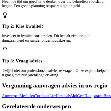
Neem de tijd om goed na te denken over uw behoeften voordat u
begint. Een goede planning bespaart u tijd en geld.
Tip 2: Kies kwaliteit
Investeer in kwaliteitsmaterialen. Dit betaalt zich terug in
duurzaamheid en minder onderhoudskosten.
Tip 3: Vraag advies
Twijfel niet om professioneel advies te vragen. Onze experts helpen
u graag met hun jarenlange ervaring.
Vergunning aanvragen advies in uw regio
Antwerpen
Mechelen
Turnhout
Lier
Herentals
Mol
Geel
Hoogstraten
Bras
Gerelateerde onderwerpen