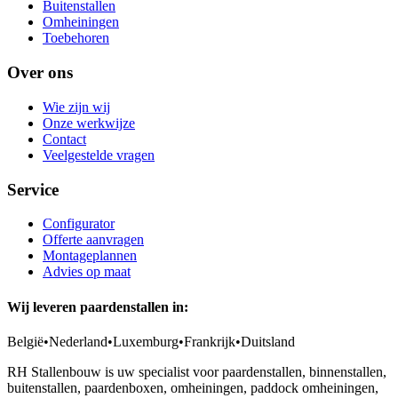
Buitenstallen
Omheiningen
Toebehoren
Over ons
Wie zijn wij
Onze werkwijze
Contact
Veelgestelde vragen
Service
Configurator
Offerte aanvragen
Montageplannen
Advies op maat
Wij leveren paardenstallen in:
België
•
Nederland
•
Luxemburg
•
Frankrijk
•
Duitsland
RH Stallenbouw is uw specialist voor paardenstallen, binnenstallen,
buitenstallen, paardenboxen, omheiningen, paddock omheiningen,