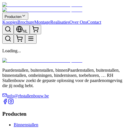
Producten
Koopjes
Brochure
Montage
Realisaties
Over Ons
Contact
NL
Loading...
Paardenstallen, buitenstallen, binnenPaardenstallen, buitenstallen,
binnenstallen, omheiningen, hindernissen, toebehoren, … RH
Stallenbouw zoekt de gepaste oplossing voor de paardenomgeving
die jij nodig hebt.
info@rhstallenbouw.be
Producten
Binnenstallen